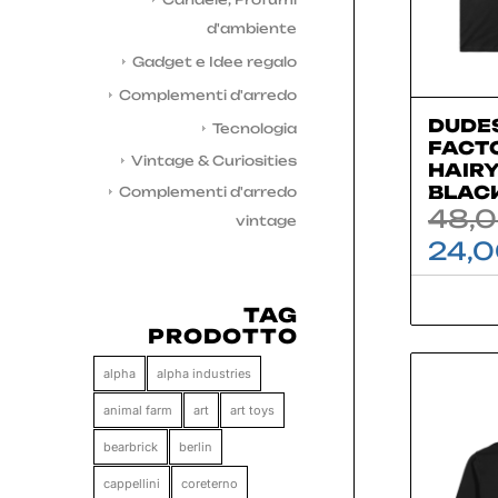
d'ambiente
Gadget e Idee regalo
Complementi d'arredo
DUDE
Tecnologia
FACTO
Vintage & Curiosities
HAIRY
BLAC
Complementi d'arredo
48,
vintage
24,
TAG
PRODOTTO
alpha
alpha industries
animal farm
art
art toys
bearbrick
berlin
cappellini
coreterno