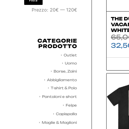
Filtra
Prezzo:
20€
—
120€
THE D
VACA
WHIT
65,
CATEGORIE
32,5
PRODOTTO
Outlet
Uomo
Borse, Zaini
Abbigliamento
T-shirt & Polo
Pantaloni e short
Felpe
Capispalla
Maglie & Maglioni