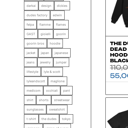
darkai
design
dickies
dudes factory
edwin
felpa
fiamme
flames
GAST
gioielli
goorin
THE D
goorin bros
hoodie
DEAD
jacket
japan
japanese
HOODI
BLAC
jeans
jewelry
jumper
110,
lifestyle
lyle & scott
55,
lyleandscott
maglione
medicom
occhiali
pant
shirt
shorts
streetwear
sunglasses
sweatshirt
t-shirt
the dudes
tokyo