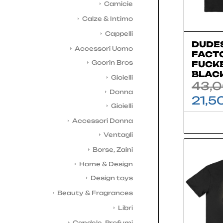
Camicie
Calze & Intimo
Cappelli
DUDE
Accessori Uomo
FACTO
Goorin Bros
FUCKE
BLAC
Gioielli
43,
Donna
21,5
Gioielli
Accessori Donna
Ventagli
Borse, Zaini
Home & Design
Design toys
Beauty & Fragrances
Libri
Candele, Profumi