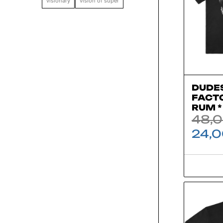
visionary
vision of super
DUDE
FACTO
RUM *
48,
24,