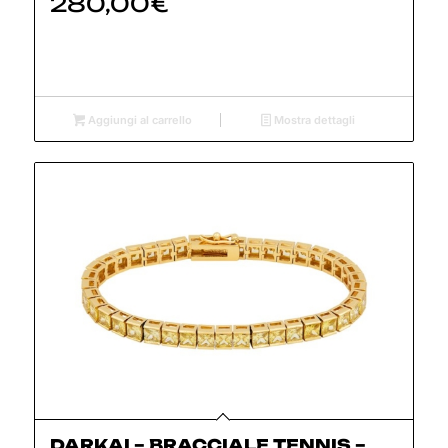
280,00
€
Aggiungi al carrello
Mostra dettagli
DARKAI – BRACCIALE TENNIS –