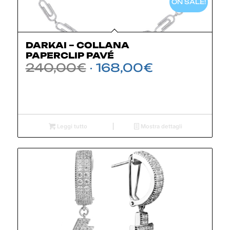
ON SALE!
DARKAI – COLLANA
PAPERCLIP PAVÉ
Il
Il
240,00
€
168,00
€
prezzo
prezzo
originale
attuale
era:
è:
240,00€.
168,00€.
Leggi tutto
Mostra dettagli