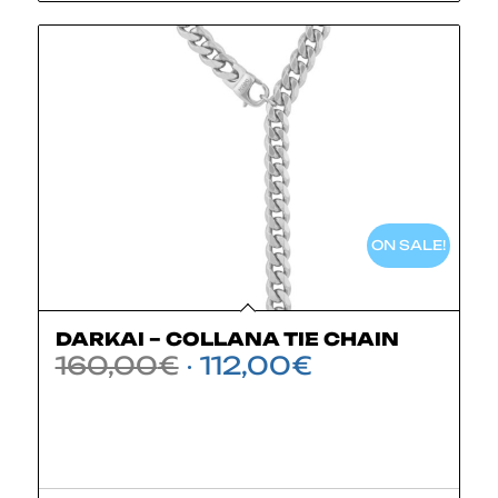
ON SALE!
DARKAI – COLLANA TIE CHAIN
Il
Il
160,00
€
112,00
€
prezzo
prezzo
originale
attuale
era:
è:
160,00€.
112,00€.