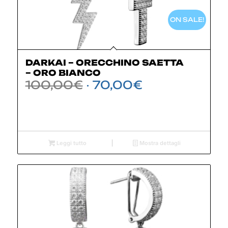
ON SALE!
DARKAI – ORECCHINO SAETTA
– ORO BIANCO
Il
Il
100,00
€
70,00
€
prezzo
prezzo
originale
attuale
era:
è:
100,00€.
70,00€.
Leggi tutto
Mostra dettagli