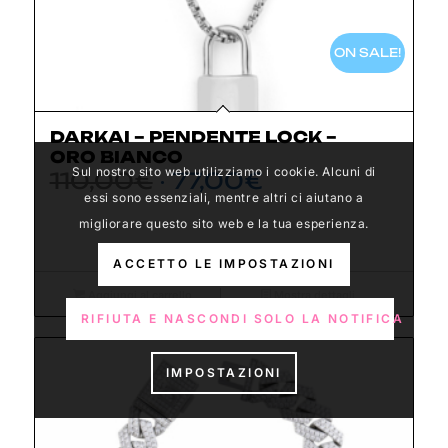
ON SALE!
DARKAI – PENDENTE LOCK –
ORO BIANCO
Il
Il
Sul nostro sito web utilizziamo i cookie. Alcuni di
110,00
€
77,00
€
prezzo
prezzo
essi sono essenziali, mentre altri ci aiutano a
originale
attuale
migliorare questo sito web e la tua esperienza.
era:
è:
ACCETTO LE IMPOSTAZIONI
110,00€.
77,00€.
Aggiungi al carrello
Mostra dettagli
RIFIUTA E NASCONDI SOLO LA NOTIFICA
IMPOSTAZIONI