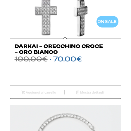
ON SALE!
DARKAI – ORECCHINO CROCE
– ORO BIANCO
Il
Il
100,00
€
70,00
€
prezzo
prezzo
originale
attuale
era:
è:
100,00€.
70,00€.
Aggiungi al carrello
Mostra dettagli