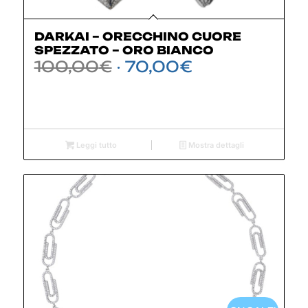
DARKAI – ORECCHINO CUORE
SPEZZATO – ORO BIANCO
Il
Il
100,00
€
70,00
€
prezzo
prezzo
originale
attuale
era:
è:
100,00€.
70,00€.
Leggi tutto
Mostra dettagli