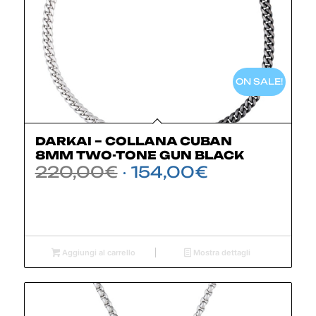
ON SALE!
DARKAI – COLLANA CUBAN
8MM TWO-TONE GUN BLACK
Il
Il
220,00
€
154,00
€
prezzo
prezzo
originale
attuale
era:
è:
220,00€.
154,00€.
Aggiungi al carrello
Mostra dettagli