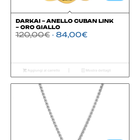
DARKAI – ANELLO CUBAN LINK
– ORO GIALLO
Il
Il
120,00
€
84,00
€
prezzo
prezzo
originale
attuale
era:
è:
120,00€.
84,00€.
Aggiungi al carrello
Mostra dettagli