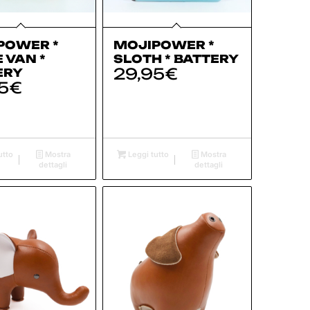
POWER *
MOJIPOWER *
E VAN *
SLOTH * BATTERY
29,95
€
ERY
5
€
utto
Mostra
Leggi tutto
Mostra
dettagli
dettagli