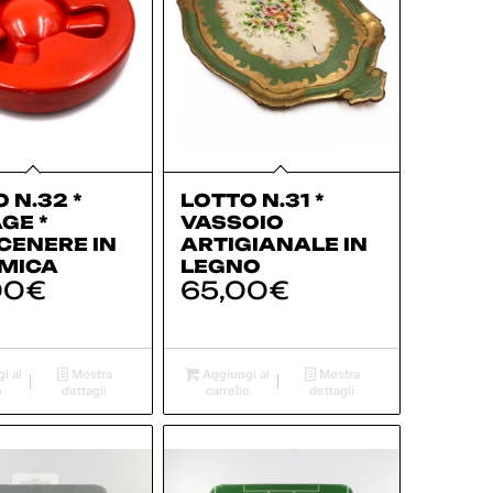
 N.32 *
LOTTO N.31 *
GE *
VASSOIO
CENERE IN
ARTIGIANALE IN
MICA
LEGNO
00
€
65,00
€
i al
Mostra
Aggiungi al
Mostra
o
dettagli
carrello
dettagli