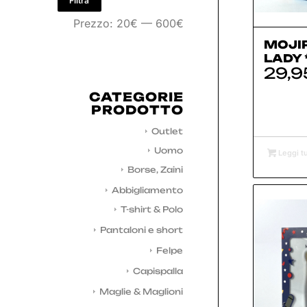
Filtra
Prezzo:
20€
—
600€
MOJI
LADY 
29,9
CATEGORIE
PRODOTTO
Outlet
Uomo
Leggi tu
Borse, Zaini
Abbigliamento
T-shirt & Polo
Pantaloni e short
Felpe
Capispalla
Maglie & Maglioni