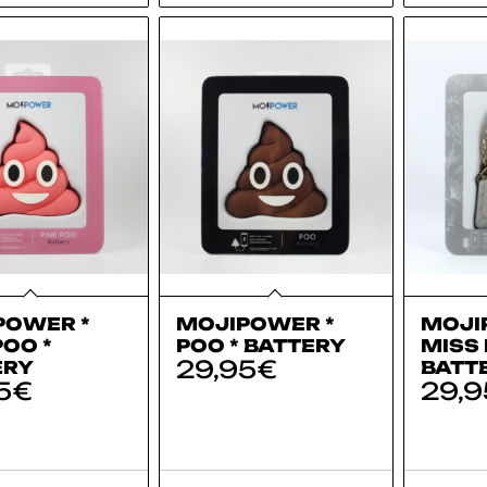
POWER *
MOJIPOWER *
MOJI
POO *
POO * BATTERY
MISS 
29,95
€
ERY
BATT
5
€
29,9