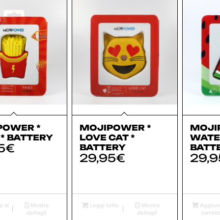
POWER *
MOJIPOWER *
MOJI
 * BATTERY
LOVE CAT *
WATE
5
€
BATTERY
BATT
29,95
€
29,9
i al
Mostra
Leggi tutto
Mostra
Aggiung
dettagli
dettagli
carrell