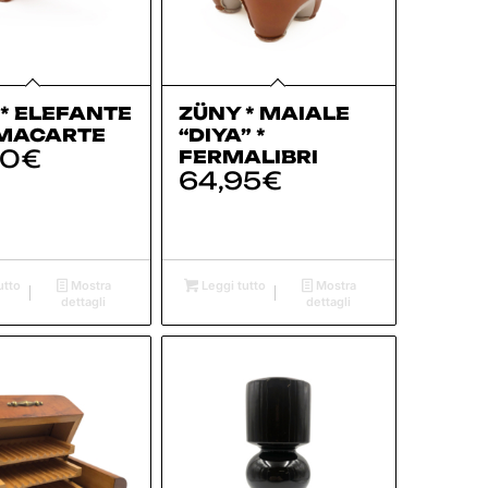
* ELEFANTE
ZÜNY * MAIALE
RMACARTE
“DIYA” *
00
€
FERMALIBRI
64,95
€
utto
Mostra
Leggi tutto
Mostra
dettagli
dettagli