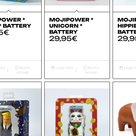
POWER *
MOJIPOWER *
MOJI
* BATTERY
UNICORN *
HIPPI
5
€
BATTERY
BATT
29,95
€
29,9
tto
Mostra
Leggi tutto
Mostra
Leggi t
dettagli
dettagli