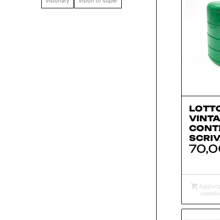
visionary
vision of super
LOTTO
VINTA
CONT
SCRI
70,
Aggiung
carrello