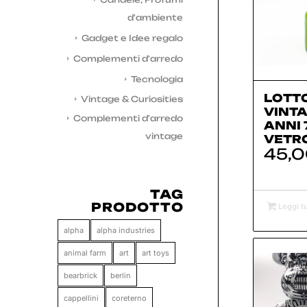
d'ambiente
Gadget e Idee regalo
Complementi d'arredo
Tecnologia
LOTTO
Vintage & Curiosities
VINTA
Complementi d'arredo
ANNI 
vintage
VETR
45,
TAG
PRODOTTO
Leggi tu
alpha
alpha industries
animal farm
art
art toys
bearbrick
berlin
cappellini
coreterno