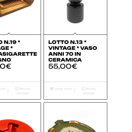
 N.19 *
LOTTO N.13 *
GE *
VINTAGE * VASO
ASIGARETTE
ANNI 70 IN
EGNO
CERAMICA
00
€
55,00
€
utto
Mostra
Leggi tutto
Mostra
dettagli
dettagli