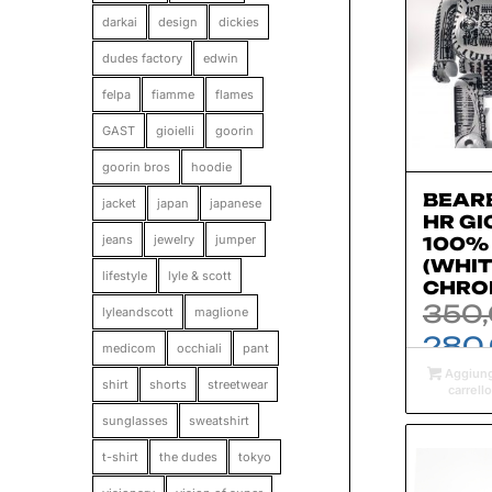
darkai
design
dickies
dudes factory
edwin
felpa
fiamme
flames
GAST
gioielli
goorin
goorin bros
hoodie
BEARB
jacket
japan
japanese
HR GI
jeans
jewelry
jumper
100%
(WHI
lifestyle
lyle & scott
CHROM
350
lyleandscott
maglione
280
medicom
occhiali
pant
Aggiung
shirt
shorts
streetwear
carrello
sunglasses
sweatshirt
t-shirt
the dudes
tokyo