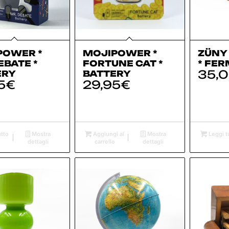
POWER *
MOJIPOWER *
ZÜNY 
EBATE *
FORTUNE CAT *
* FE
35,
ERY
BATTERY
5
€
29,95
€
tto
Mostra
Aggiungi al
Mostra
Leggi t
dettagli
carrello
dettagli