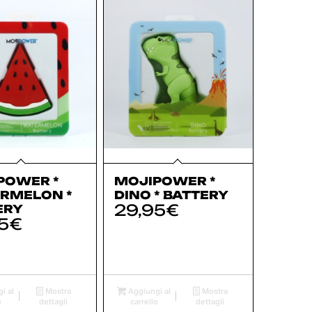
POWER *
MOJIPOWER *
RMELON *
DINO * BATTERY
29,95
€
ERY
5
€
i al
Mostra
Aggiungi al
Mostra
o
dettagli
carrello
dettagli