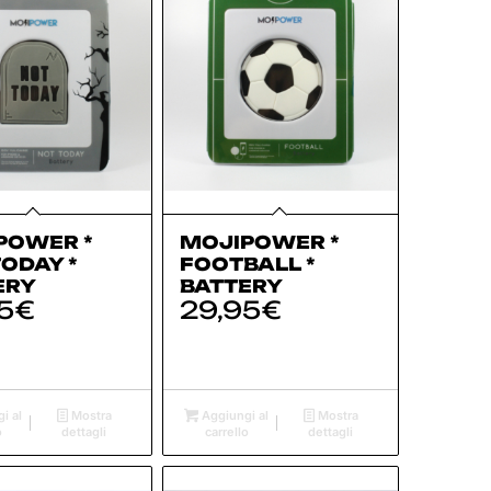
POWER *
MOJIPOWER *
ODAY *
FOOTBALL *
ERY
BATTERY
5
€
29,95
€
i al
Mostra
Aggiungi al
Mostra
o
dettagli
carrello
dettagli