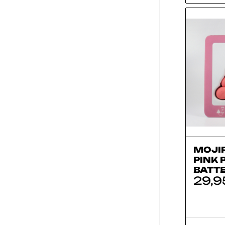
MOJI
PINK 
BATT
29,9