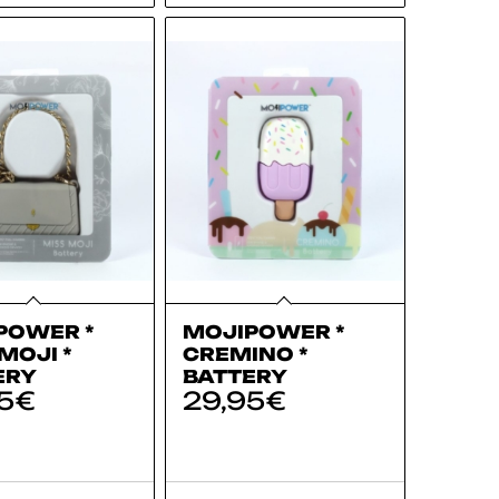
POWER *
MOJIPOWER *
MOJI *
CREMINO *
ERY
BATTERY
5
€
29,95
€