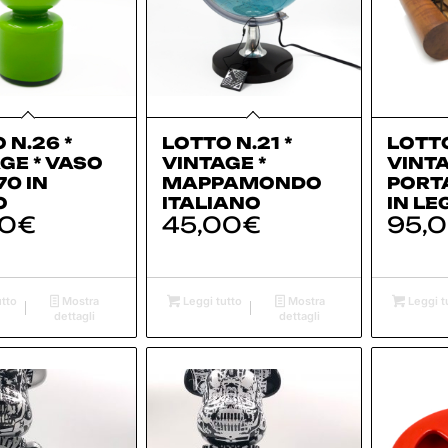
 N.26 *
LOTTO N.21 *
LOTTO
GE * VASO
VINTAGE *
VINTA
70 IN
MAPPAMONDO
PORT
O
ITALIANO
IN L
00
€
45,00
€
95,
tto
Mostra
Leggi tutto
Mostra
Leggi t
dettagli
dettagli