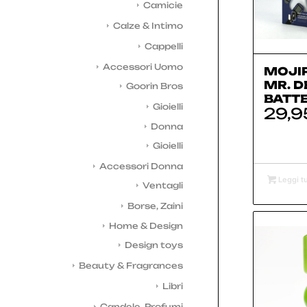
Camicie
Calze & Intimo
Cappelli
Accessori Uomo
MOJI
MR. D
Goorin Bros
BATT
Gioielli
29,9
Donna
Gioielli
Accessori Donna
Leggi tu
Ventagli
Borse, Zaini
Home & Design
Design toys
Beauty & Fragrances
Libri
Candele, Profumi