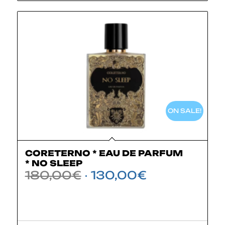
ON SALE!
CORETERNO * EAU DE PARFUM
* NO SLEEP
Il
Il
180,00
€
130,00
€
prezzo
prezzo
originale
attuale
era:
è:
180,00€.
130,00€.