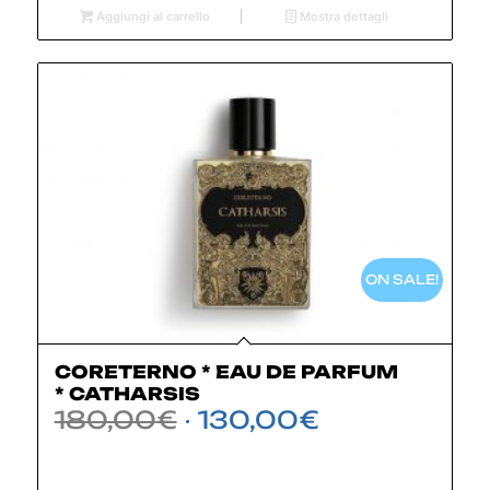
Aggiungi al carrello
Mostra dettagli
ON SALE!
CORETERNO * EAU DE PARFUM
* CATHARSIS
Il
Il
180,00
€
130,00
€
prezzo
prezzo
originale
attuale