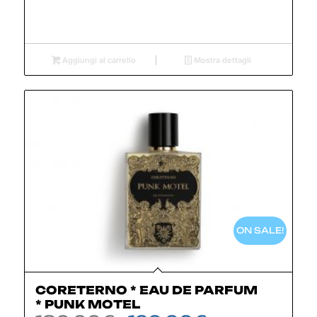
originale
attuale
era:
è:
180,00€.
130,00€.
Aggiungi al carrello
Mostra dettagli
ON SALE!
CORETERNO * EAU DE PARFUM
* PUNK MOTEL