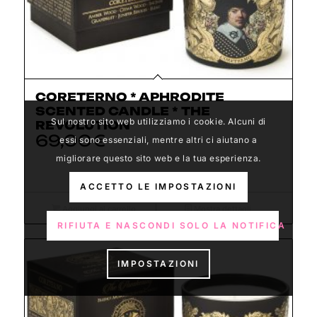
CORETERNO * APHRODITE
SCENTED CANDLE * THE
Sul nostro sito web utilizziamo i cookie. Alcuni di
REVOLUTION
69,00
€
essi sono essenziali, mentre altri ci aiutano a
migliorare questo sito web e la tua esperienza.
ACCETTO LE IMPOSTAZIONI
Aggiungi al carrello
Mostra dettagli
RIFIUTA E NASCONDI SOLO LA NOTIFICA
IMPOSTAZIONI