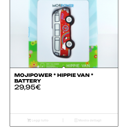
MOJIPOWER * HIPPIE VAN *
BATTERY
29,95
€
Leggi tutto
Mostra dettagli