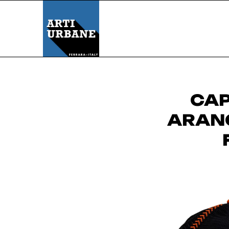
CAP
ARANC